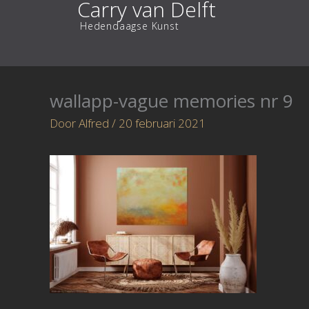
Carry van Delft
Ga
Hedendaagse Kunst
naar
de
inhoud
wallapp-vague memories nr 9
Door
Alfred
/
20 februari 2021