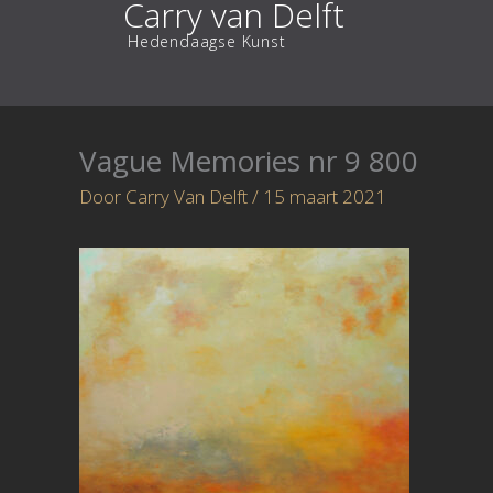
Carry van Delft
Ga
Hedendaagse Kunst
naar
de
inhoud
Vague Memories nr 9 800
Door
Carry Van Delft
/
15 maart 2021