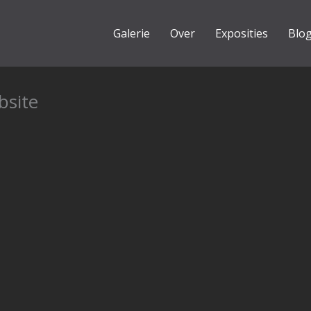
Galerie
Over
Exposities
Blo
bsite