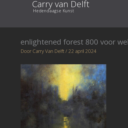
Carry van Delft
Ga
Hedendaagse Kunst
naar
de
inhoud
enlightened forest 800 voor we
Door
Carry Van Delft
/
22 april 2024