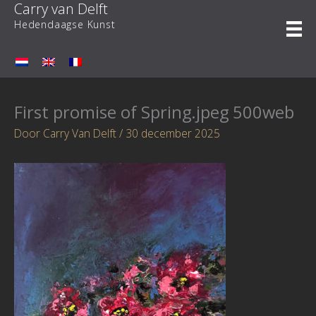
Carry van Delft
Ga
naar
Hedendaagse Kunst
de
inhoud
First promise of Spring.jpeg 500web
Door
Carry Van Delft
/
30 december 2025