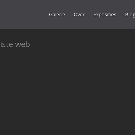
Galerie
Over
Exposities
Blo
iste web