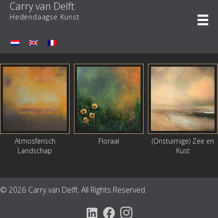
Carry van Delft
Ga
naar
Hedendaagse Kunst
de
inhoud
Atmosferisch
Floraal
(Onstuimige) Zee en
Landschap
Kust
© 2026 Carry van Delft. All Rights Reserved.