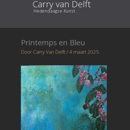
Carry van Delft
Ga
Hedendaagse Kunst
naar
de
inhoud
Printemps en Bleu
Door
Carry Van Delft
/
4 maart 2025