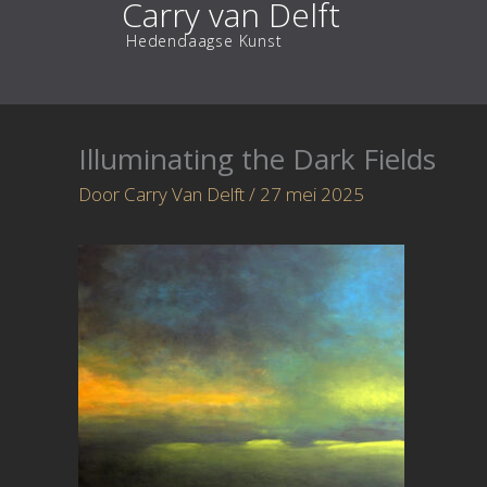
Carry van Delft
Ga
Hedendaagse Kunst
naar
de
inhoud
Illuminating the Dark Fields
Door
Carry Van Delft
/
27 mei 2025