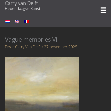
Carry van Delft
Ga
naar
Hedendaagse Kunst
de
inhoud
Vague memories VII
Door
Carry Van Delft
/
27 november 2025