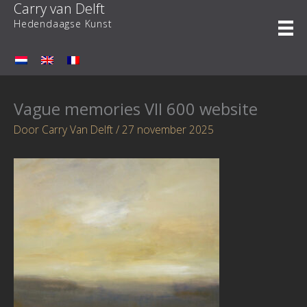
Carry van Delft
Ga
naar
Hedendaagse Kunst
de
inhoud
Vague memories VII 600 website
Door
Carry Van Delft
/
27 november 2025