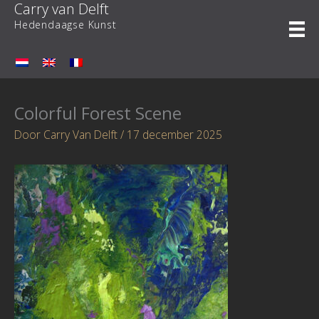
Carry van Delft
Ga
naar
Hedendaagse Kunst
de
inhoud
Colorful Forest Scene
Door
Carry Van Delft
/
17 december 2025