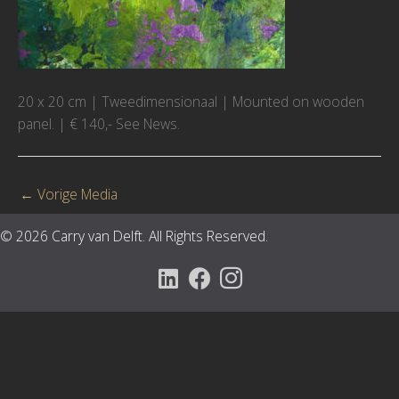
20 x 20 cm | Tweedimensionaal | Mounted on wooden
panel. | € 140,- See News.
←
Vorige Media
© 2026 Carry van Delft. All Rights Reserved.