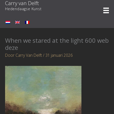
Carry van Delft
Ga
naar
Hedendaagse Kunst
de
inhoud
When we stared at the light 600 web
deze
Door
Carry Van Delft
/
31 januari 2026