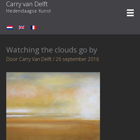
Carry van Delft
Ga
naar
Hedendaagse Kunst
de
inhoud
Watching the clouds go by
Door
Carry Van Delft
/
26 september 2016